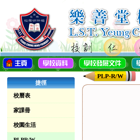
PLP-R/W
捷徑
校曆表
家課冊
校園生活
PLPR/W