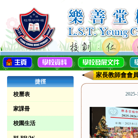
家長教師會會
捷徑
校曆表
2025
家課冊
校園生活
PLPR/W