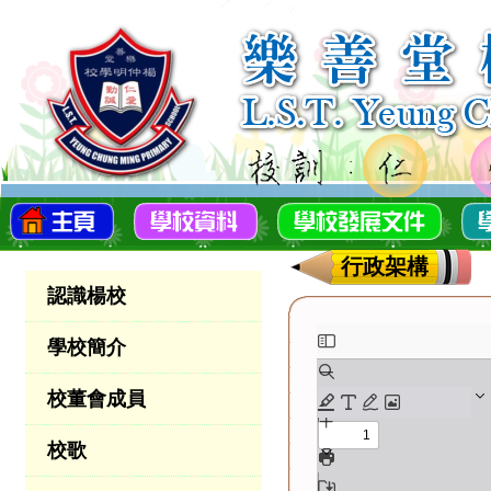
行政架構
認識楊校
學校簡介
校董會成員
校歌