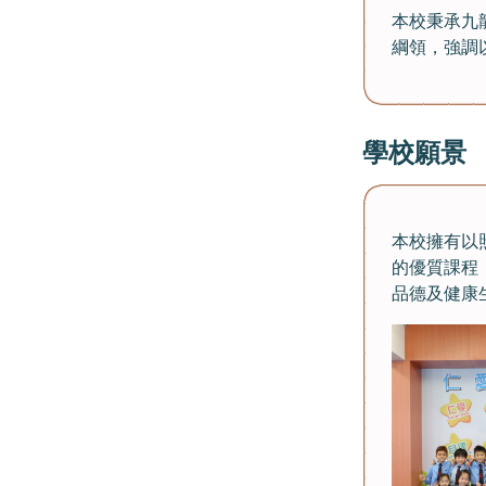
本校秉承九
綱領，強調
學校願景
本校擁有以
的優質課程
品德及健康