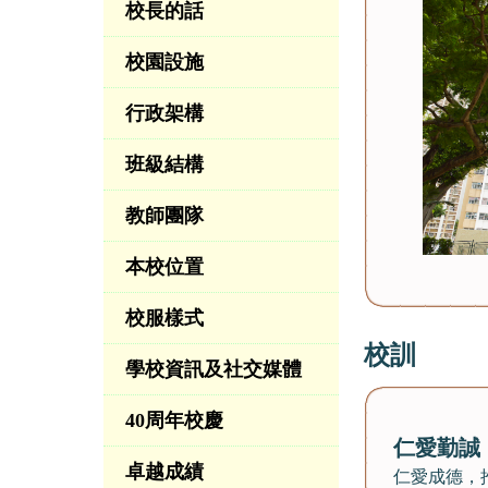
校長的話
校園設施
行政架構
班級結構
教師團隊
本校位置
校服樣式
校訓
學校資訊及社交媒體
40周年校慶
仁愛勤誠
卓越成績
仁愛成德，