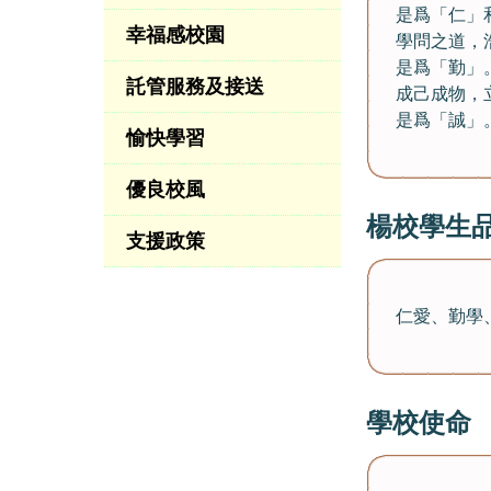
是爲「仁」
幸福感校園
學問之道，
是爲「勤」
託管服務及接送
成己成物，
是爲「誠」
愉快學習
優良校風
楊校學生
支援政策
仁愛、勤學
學校使命