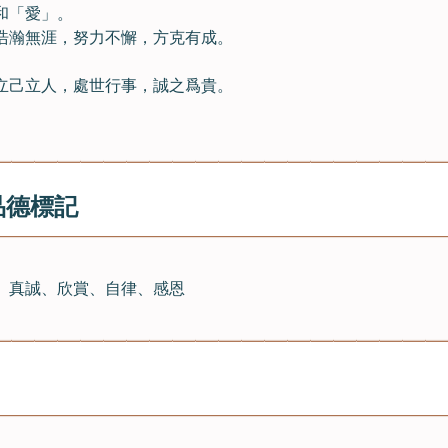
和「愛」。
浩瀚無涯，努力不懈，方克有成。
。
立己立人，處世行事，誠之爲貴。
。
品德標記
、真誠、欣賞、自律、感恩