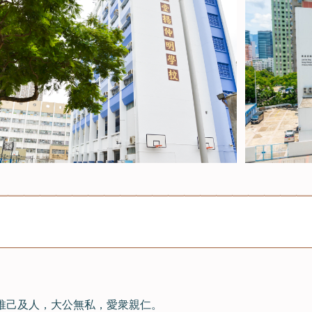
推己及人，大公無私，愛衆親仁。