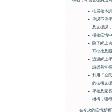
挑戰，學習支援將成為
推展校本
停課不停
及支援課
楊校疫情
除了網上
可批改及
透過網上
請樂善堂
利用「全
的技術支
學校及家
機構，獲
在今次的疫情影響下