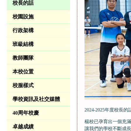
校長的話
校園設施
行政架構
班級結構
教師團隊
本校位置
校服樣式
學校資訊及社交媒體
2024-2025年度校長的
40周年校慶
楊校已孕育出一個充
卓越成績
讓我們的學校不斷成