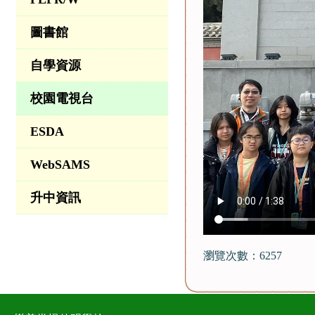
圖書館
自學資源
校園電視台
ESDA
WebSAMS
升中資訊
瀏覽次數：6257