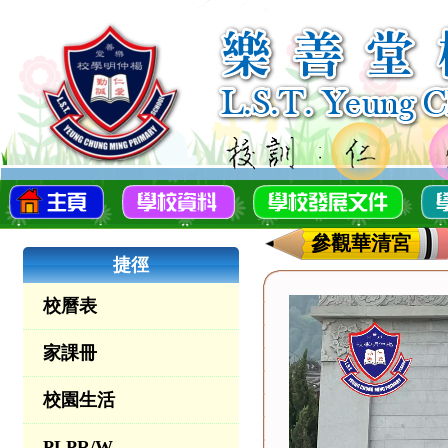
參觀華清宮
捷徑
校曆表
家課冊
校園生活
PLPR/W