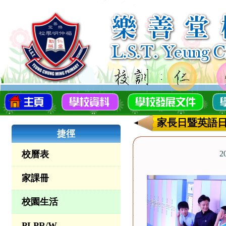
家長日暨英語
捷徑
校曆表
2
家課冊
校園生活
PLPR/W