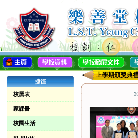
上學期頒獎典
捷徑
校曆表
2
家課冊
校園生活
PLPR/W