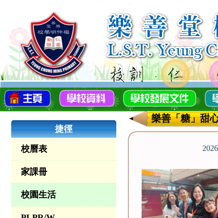
樂善「糖」甜心行
捷徑
校曆表
2026
家課冊
校園生活
PLPR/W