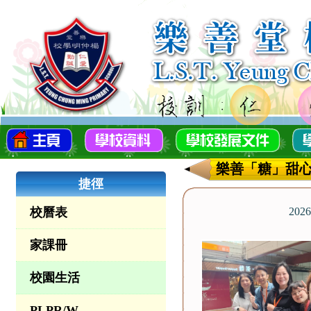
樂善「糖」甜心行
捷徑
校曆表
2026
家課冊
校園生活
PLPR/W