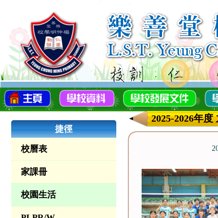
2025-202
捷徑
校曆表
2
家課冊
校園生活
PLPR/W