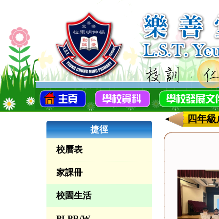
四年級
捷徑
校曆表
家課冊
校園生活
PLPR/W