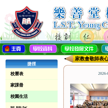
家教會敬師表
捷徑
校曆表
2026
家課冊
校園生活
PLPR/W