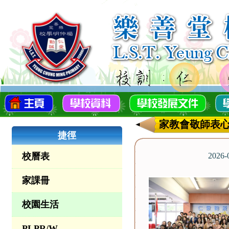
家教會敬師表
捷徑
校曆表
2026
家課冊
校園生活
PLPR/W