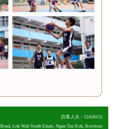
訪客人次：52438152
 Road, Lok Wah South Estate, Ngau Tau Kok, Kowloon