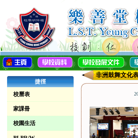
非洲鼓舞文化
捷徑
校曆表
2
家課冊
校園生活
PLPR/W