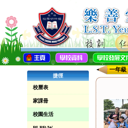
一年級「童
捷徑
校曆表
家課冊
校園生活
PLPR/W