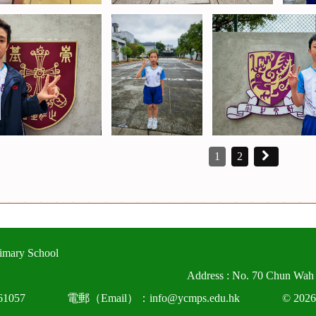
1
2
imary School
Address : No. 70 Chun Wah
1057
電郵（Email）：info@ycmps.edu.hk
© 2