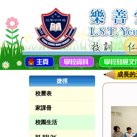
成長的
捷徑
校曆表
家課冊
校園生活
PLPR/W