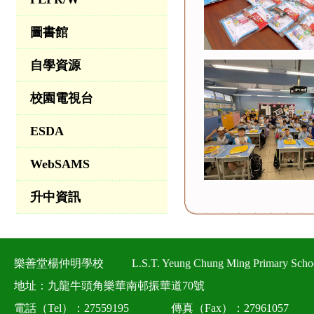
圖書館
自學資源
校園電視台
ESDA
WebSAMS
升中資訊
樂善堂楊仲明學校
L.S.T. Yeung Chung Ming Primary Scho
地址：九龍牛頭角樂華南邨振華道70號
電話（Tel）：27559195
傳真（Fax）：27961057