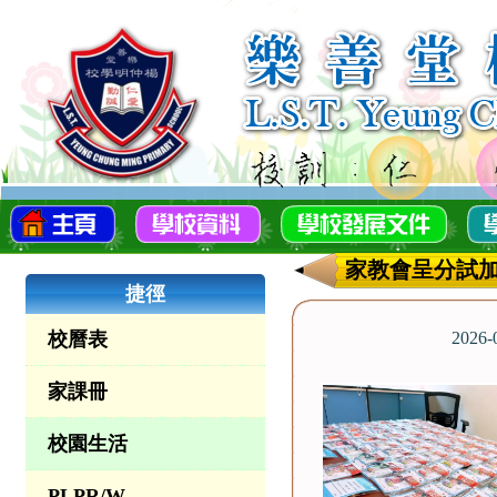
家教會呈分試
捷徑
校曆表
2026
家課冊
校園生活
PLPR/W