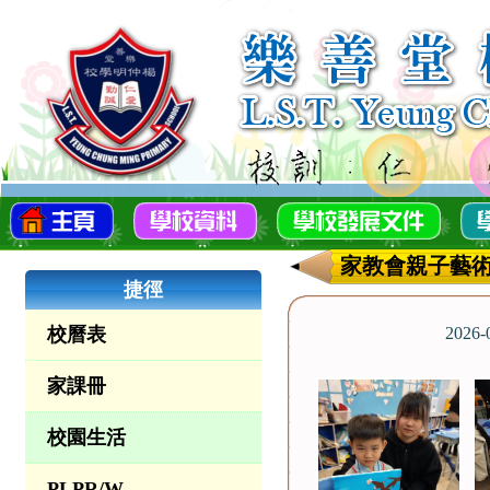
家教會親子藝術
捷徑
校曆表
2026
家課冊
校園生活
PLPR/W