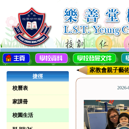
家教會親子藝術
捷徑
校曆表
2026
家課冊
校園生活
PLPR/W