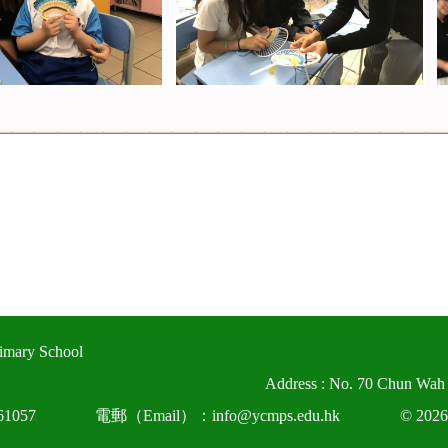
imary School
Address : No. 70 Chun Wah
1057
電郵（Email）：info@ycmps.edu.hk
© 2