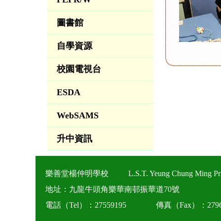
圖書館
自學資源
校園電視台
ESDA
WebSAMS
升中資訊
樂善堂楊仲明學校
L.S.T. Yeung Chung Ming Pr
地址：九龍牛頭角樂華南邨振華道70號
電話（Tel）：27559195
傳真（Fax）：2796