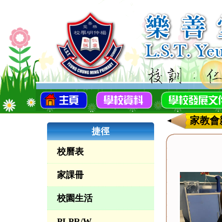
家教會
捷徑
校曆表
家課冊
校園生活
PLPR/W