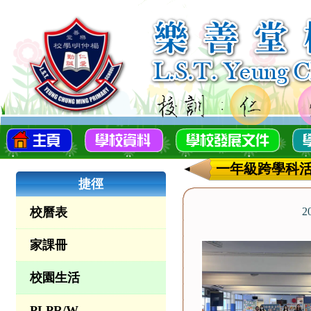
一年級跨學科活
捷徑
校曆表
2
家課冊
校園生活
PLPR/W