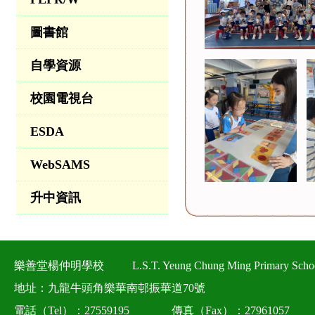
圖書館
自學資源
校園電視台
ESDA
WebSAMS
升中資訊
樂善堂楊仲明學校
L.S.T. Yeung Chung Ming Primary Scho
地址：九龍牛頭角樂華南邨振華道70號
電話（Tel）：27559195
傳真（Fax）：27961057