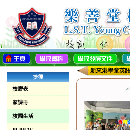
新來港學童英語
捷徑
校曆表
2
家課冊
校園生活
PLPR/W