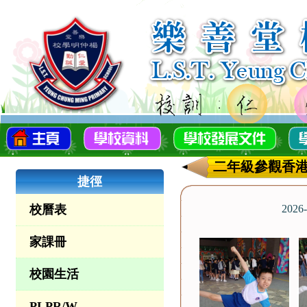
二年級參觀香
捷徑
校曆表
2026
家課冊
校園生活
PLPR/W