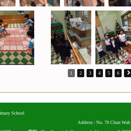
1
2
3
4
5
6
imary School
Address : No. 70 Chun Wah