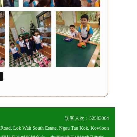
訪客人次：52583064
 Road, Lok Wah South Estate, Ngau Tau Kok, Kowloon