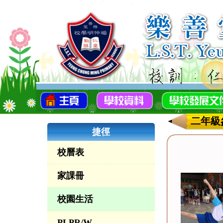
二年級
捷徑
校曆表
家課冊
校園生活
PLPR/W