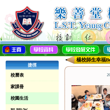
楊校師生幸福Build
捷徑
校曆表
2
家課冊
校園生活
PLPR/W