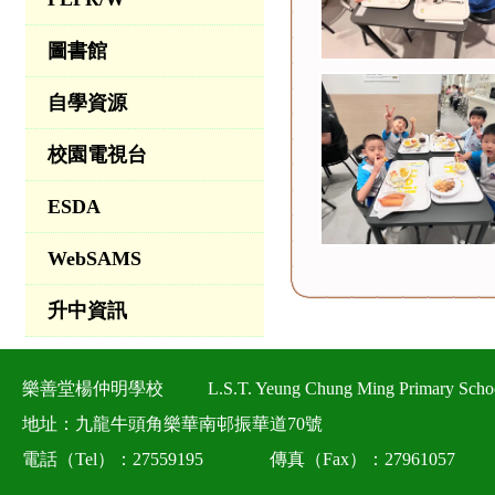
圖書館
自學資源
校園電視台
ESDA
WebSAMS
升中資訊
樂善堂楊仲明學校
L.S.T. Yeung Chung Ming Primary Scho
地址：九龍牛頭角樂華南邨振華道70號
電話（Tel）：27559195
傳真（Fax）：27961057