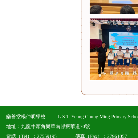
樂善堂楊仲明學校
L.S.T. Yeung Chung Ming Primary Scho
地址：九龍牛頭角樂華南邨振華道70號
電話（Tel）：27559195
傳真（Fax）：27961057