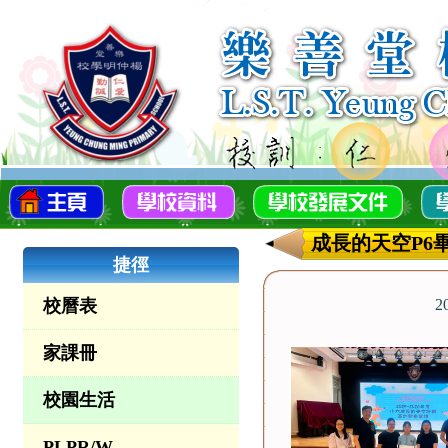
成長的天空P6
捷徑
校曆表
2
家課冊
校園生活
PLPR/W