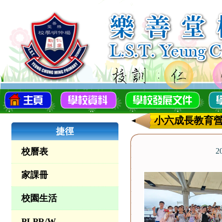
小六成長教育
捷徑
校曆表
2
家課冊
校園生活
PLPR/W