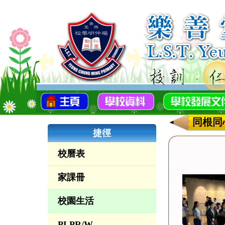
同根同
捷徑
校曆表
家課冊
校園生活
PLPR/W