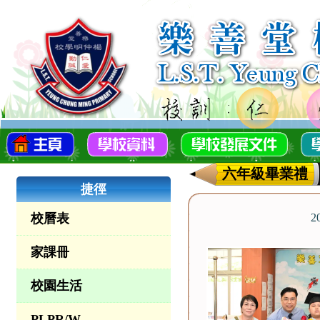
六年級畢業禮
捷徑
校曆表
2
家課冊
校園生活
PLPR/W