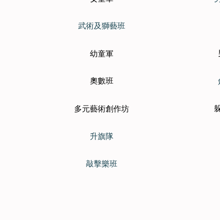
武術
及獅藝班
幼童軍
奧數班
多元藝術創作坊
升旗隊
敲擊樂班