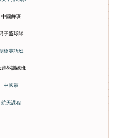
中國舞班
男子籃球隊
劍橋英語班
躲避盤訓練班
中國鼓
航天課程