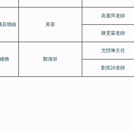
吳麗萍老師
傳及聯絡
黃蓉
陳雯霖老師
尤愷琳主任
總務
鄭倩碧
劉奕詩老師