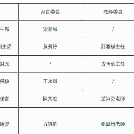
家長委員
教師委員
主席
梁嘉城
/
副主席
黃賓婷
莊雅棋主任
財政
/
古卓倫主任
稽核
王永風
/
秘書
陳文進
游淑芬老師
康樂
方詩韵
張凱恩老師