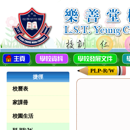
PLP-R/W
捷徑
校曆表
家課冊
校園生活
PLPR/W