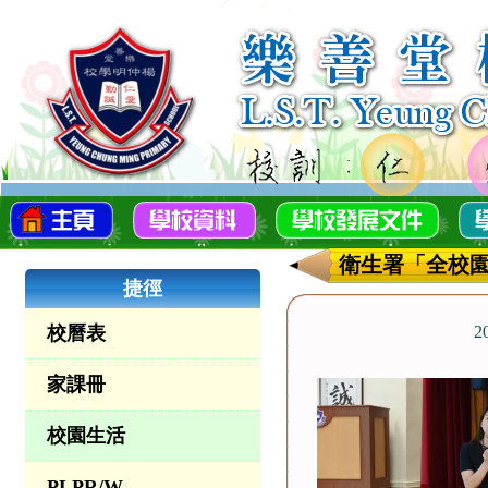
衛生署「全校
捷徑
校曆表
2
家課冊
校園生活
PLPR/W