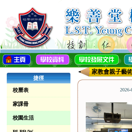
家教會親子藝術
捷徑
校曆表
2026
家課冊
校園生活
PLPR/W