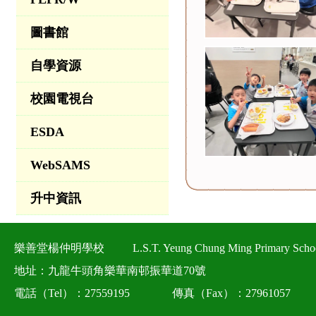
圖書館
自學資源
校園電視台
ESDA
WebSAMS
升中資訊
樂善堂楊仲明學校
L.S.T. Yeung Chung Ming Primary Scho
地址：九龍牛頭角樂華南邨振華道70號
電話（Tel）：27559195
傳真（Fax）：27961057