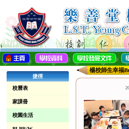
楊校師生幸福Build
捷徑
校曆表
2
家課冊
校園生活
PLPR/W