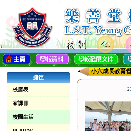
小六成長教育
捷徑
校曆表
2
家課冊
校園生活
PLPR/W