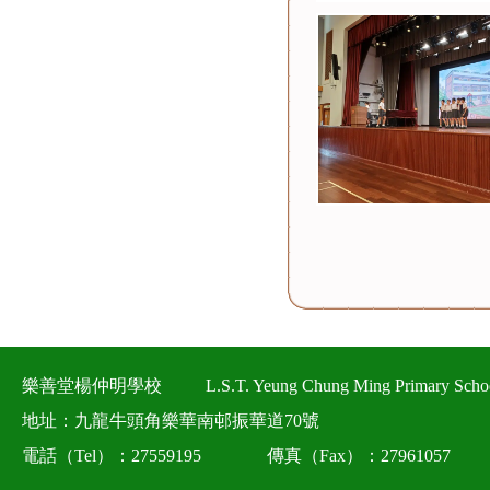
樂善堂楊仲明學校
L.S.T. Yeung Chung Ming Primary Scho
地址：九龍牛頭角樂華南邨振華道70號
電話（Tel）：27559195
傳真（Fax）：27961057