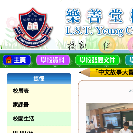
「中文故事大
捷徑
校曆表
2
家課冊
校園生活
PLPR/W